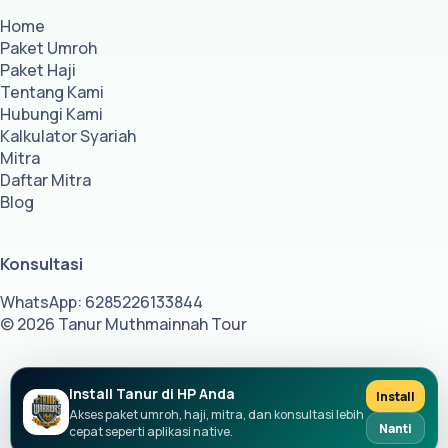
Home
Paket Umroh
Paket Haji
Tentang Kami
Hubungi Kami
Kalkulator Syariah
Mitra
Daftar Mitra
Blog
Konsultasi
WhatsApp: 6285226133844
© 2026 Tanur Muthmainnah Tour
Install Tanur di HP Anda
Install
Akses paket umroh, haji, mitra, dan konsultasi lebih
Nanti
cepat seperti aplikasi native.